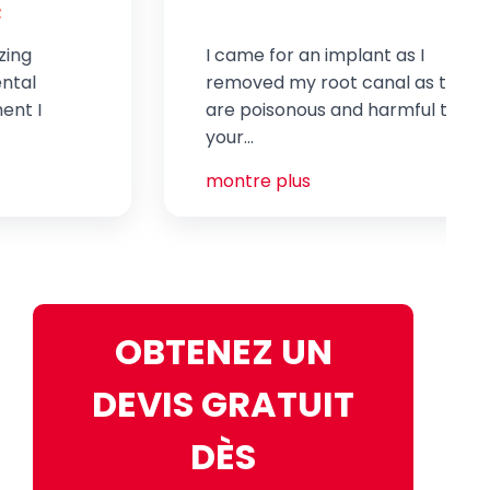
I came for an implant as I
removed my root canal as they
are poisonous and harmful to
your...
montre plus
OBTENEZ UN
DEVIS GRATUIT
DÈS