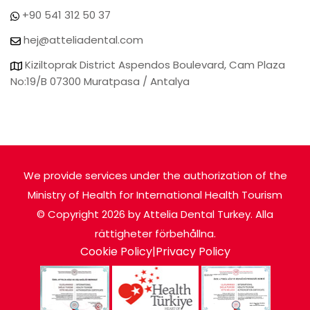
+90 541 312 50 37
hej@atteliadental.com
Kiziltoprak District Aspendos Boulevard, Cam Plaza
No:19/B 07300 Muratpasa / Antalya
We provide services under the authorization of the
Ministry of Health for International Health Tourism
© Copyright 2026 by Attelia Dental Turkey. Alla
rättigheter förbehållna.
Cookie Policy
|
Privacy Policy