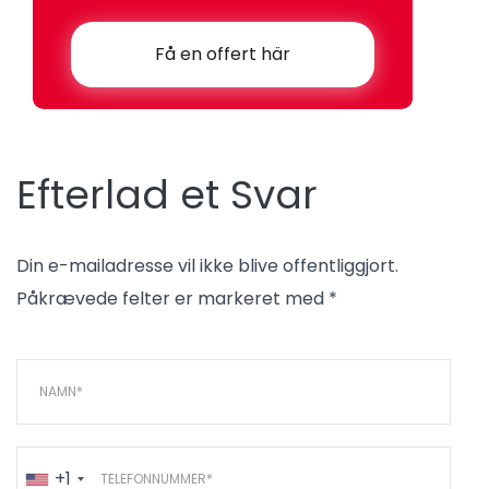
Få en offert här
Efterlad et Svar
Din e-mailadresse vil ikke blive offentliggjort.
Påkrævede felter er markeret med *
+1
United