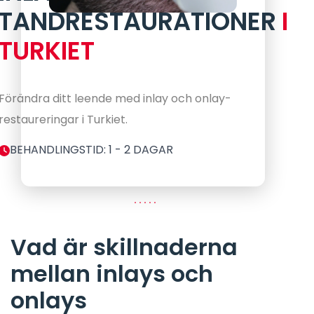
TANDRESTAURATIONER
I
TURKIET
Förändra ditt leende med inlay och onlay-
restaureringar i Turkiet.
BEHANDLINGSTID: 1 - 2 DAGAR
Vad är skillnaderna
mellan inlays och
onlays