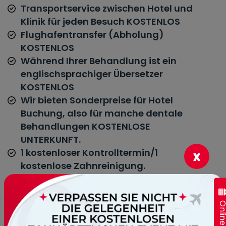
Transportservice zwischen Hotel und
Klinik für jeden Besuch KOSTENLOS
Flughafentransfer (Abholung)
KOSTENLOS
Während Ihrer Behandlung ist ein
englischsprachiger Übersetzer
KOSTENLOS
Wir bieten Sonderpreise für Hotel
Buchung, also für manche dentale
Behandlungen KOSTENLOSE
UNTERKUNFT.
1 kostenloser Kontrolltermin/1
x
kostenlose Zahnreinigung.
Nachsorgeleistung in unserer Londoner
Klinik – gültig innerhalb des ersten
Jahres