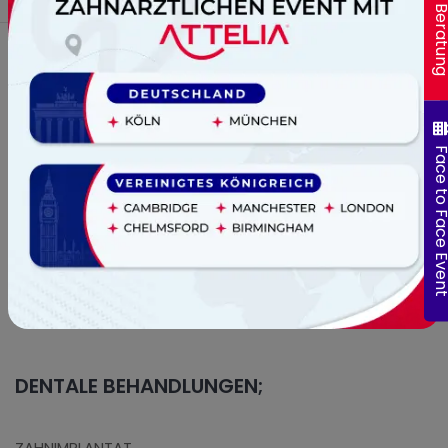
Online Bera
Face to Face E
In unserer dentalen Klinik; Zahnimplantat,
ästhetische Zahnmedizin, kosmetische Zahnmedizin,
dentale Veneers, Zahnkronen werden mit günstigen
Kosten ausgeführt.
DENTALE BEHANDLUNGEN;
ZAHNIMPLANTAT