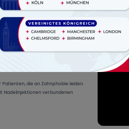
t. Dieses Gerät kann in vier
e bessere Sichtbarkeit und Kontrolle
nd den größtmöglichen Komfort für den
chmerzlose –
r Patienten, die an Zahnphobie leiden.
 mit Nadelinjektionen verbundenen