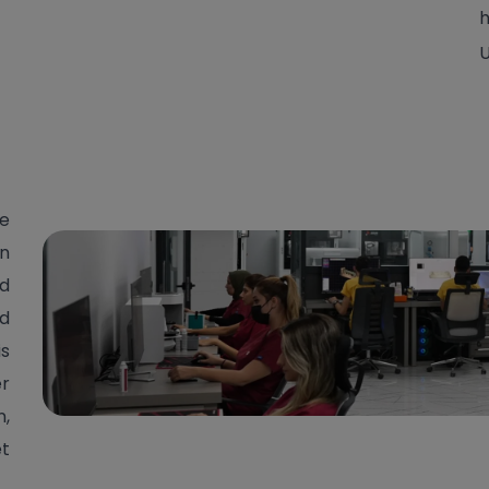
ne
en
rd
d
s
r
,
t