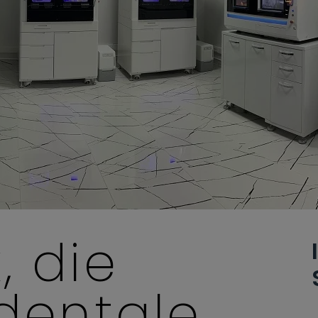
k, die
dentale