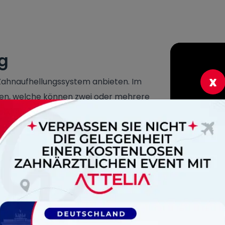
g
x
 Zahnaufhellungssystem anbieten. Im
ren, welche können zwei oder mehrere
llungssystem perfekte Resultate in
 Ausrüstung
ng, Knochenkompression und -expansion